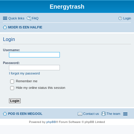
Energytrash
Quick links
FAQ
Login
MOER IS EEN HALFIE
Login
Username:
Password:
I forgot my password
Remember me
Hide my online status this session
POD IS EEN MEGOOL
Contact us
The team
Powered by
phpBB
® Forum Software © phpBB Limited