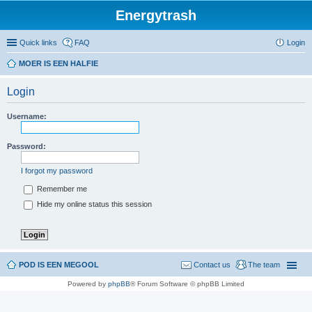
Energytrash
Quick links
FAQ
Login
MOER IS EEN HALFIE
Login
Username:
Password:
I forgot my password
Remember me
Hide my online status this session
POD IS EEN MEGOOL
Contact us
The team
Powered by
phpBB
® Forum Software © phpBB Limited