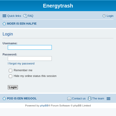
Energytrash
Quick links
FAQ
Login
MOER IS EEN HALFIE
Login
Username:
Password:
I forgot my password
Remember me
Hide my online status this session
POD IS EEN MEGOOL
Contact us
The team
Powered by
phpBB
® Forum Software © phpBB Limited