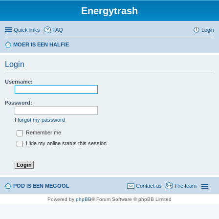
Energytrash
Quick links
FAQ
Login
MOER IS EEN HALFIE
Login
Username:
Password:
I forgot my password
Remember me
Hide my online status this session
POD IS EEN MEGOOL
Contact us
The team
Powered by
phpBB
® Forum Software © phpBB Limited