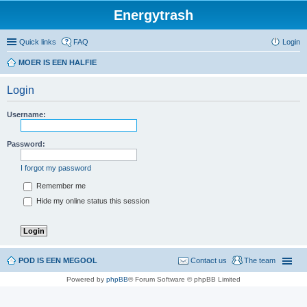
Energytrash
Quick links
FAQ
Login
MOER IS EEN HALFIE
Login
Username:
Password:
I forgot my password
Remember me
Hide my online status this session
POD IS EEN MEGOOL
Contact us
The team
Powered by
phpBB
® Forum Software © phpBB Limited