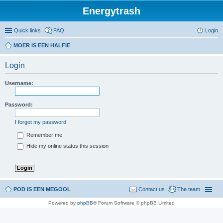
Energytrash
Quick links
FAQ
Login
MOER IS EEN HALFIE
Login
Username:
Password:
I forgot my password
Remember me
Hide my online status this session
POD IS EEN MEGOOL
Contact us
The team
Powered by
phpBB
® Forum Software © phpBB Limited