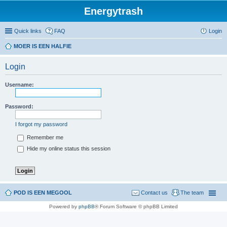
Energytrash
Quick links
FAQ
Login
MOER IS EEN HALFIE
Login
Username:
Password:
I forgot my password
Remember me
Hide my online status this session
POD IS EEN MEGOOL
Contact us
The team
Powered by
phpBB
® Forum Software © phpBB Limited