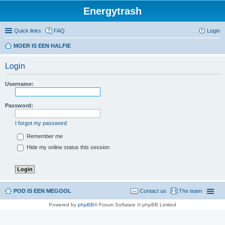
Energytrash
Quick links
FAQ
Login
MOER IS EEN HALFIE
Login
Username:
Password:
I forgot my password
Remember me
Hide my online status this session
POD IS EEN MEGOOL
Contact us
The team
Powered by
phpBB
® Forum Software © phpBB Limited