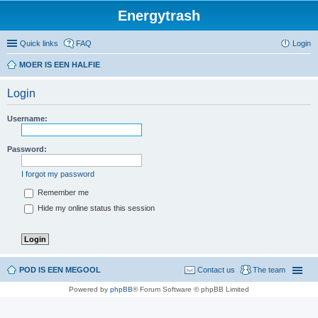
Energytrash
Quick links
FAQ
Login
MOER IS EEN HALFIE
Login
Username:
Password:
I forgot my password
Remember me
Hide my online status this session
POD IS EEN MEGOOL
Contact us
The team
Powered by
phpBB
® Forum Software © phpBB Limited