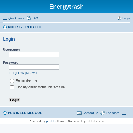
Energytrash
Quick links
FAQ
Login
MOER IS EEN HALFIE
Login
Username:
Password:
I forgot my password
Remember me
Hide my online status this session
POD IS EEN MEGOOL
Contact us
The team
Powered by
phpBB
® Forum Software © phpBB Limited