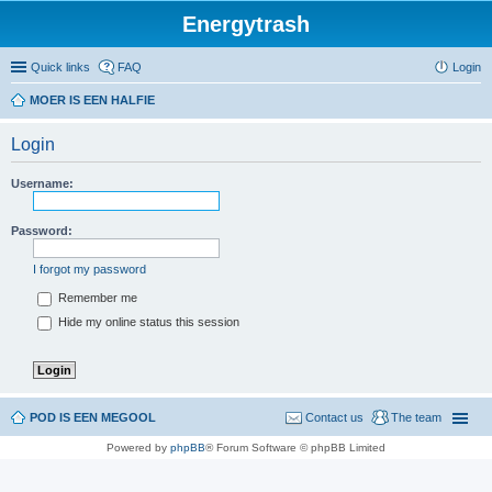
Energytrash
Quick links
FAQ
Login
MOER IS EEN HALFIE
Login
Username:
Password:
I forgot my password
Remember me
Hide my online status this session
POD IS EEN MEGOOL
Contact us
The team
Powered by
phpBB
® Forum Software © phpBB Limited