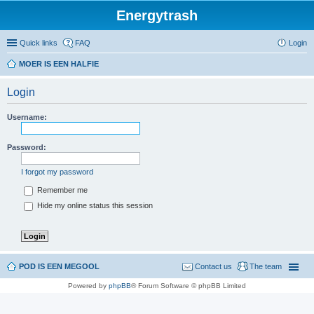
Energytrash
Quick links
FAQ
Login
MOER IS EEN HALFIE
Login
Username:
Password:
I forgot my password
Remember me
Hide my online status this session
POD IS EEN MEGOOL
Contact us
The team
Powered by
phpBB
® Forum Software © phpBB Limited